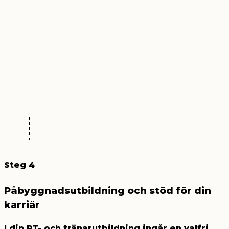
Steg 4
Påbyggnadsutbildning och stöd för din
karriär
I din PT- och tränarutbildning ingår en valfri