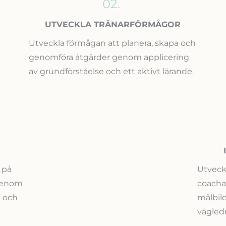
02.
UTVECKLA TRÄNARFÖRMÅGOR
Utveckla förmågan att planera, skapa och
genomföra åtgärder genom applicering
av grundförståelse och ett aktivt lärande.
 på
Utveck
 genom
coachan
k och
målbil
vägled