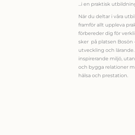
...i en praktisk utbildn
När du deltar i våra utbi
framför allt uppleva pr
förbereder dig för verk
sker på platsen Bosön –
utveckling och lärande. 
inspirerande miljö, uta
och bygga relationer me
hälsa och prestation.