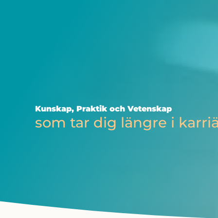
Hoppa
till
innehåll
Kunskap, Praktik och Vetenskap
som tar dig längre i karr