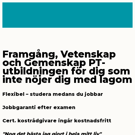
Hoppa
till
innehåll
HUVUDMENY
Framgång, Vetenskap
och Gemenskap
PT-
utbildningen för dig som
inte nöjer dig med lagom
Flexibel – studera medans du jobbar
Jobbgaranti efter examen
Cert. kostrådgivare ingår kostnadsfritt
"Nog det bästa jag gjort i hela mitt liv"