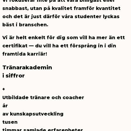
Vi fokuserar inte på att vara billigast eller
snabbast, utan på
kvalitet framför kvantitet
och det är just därför våra studenter lyckas
bäst i branschen.
Vi är helt enkelt för dig som vill ha mer än ett
certifikat — du vill ha ett försprång in i din
framtida karriär!
Tränarakademin
i siffror
+
Utbildade tränare och coacher
år
av kunskapsutveckling
tusen
timmar samlade erfarenheter