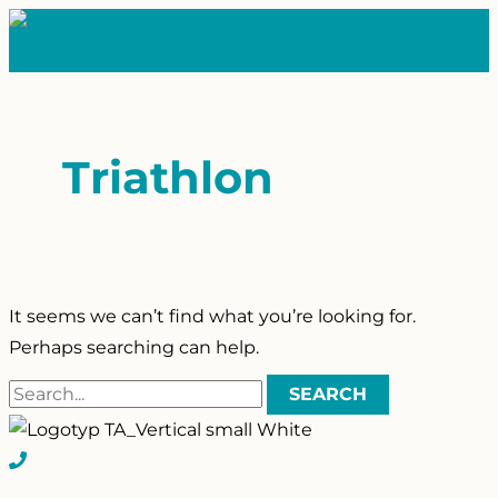
Skip
to
MAIN
content
MENU
Triathlon
It seems we can’t find what you’re looking for.
Perhaps searching can help.
Search
for: