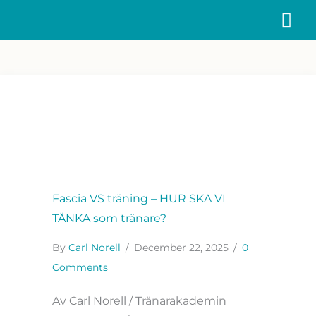
Skip
MA
to
ME
content
Fascia VS träning – HUR SKA VI
TÄNKA som tränare?
By
Carl Norell
/
December 22, 2025
/
0
Comments
Av Carl Norell / Tränarakademin