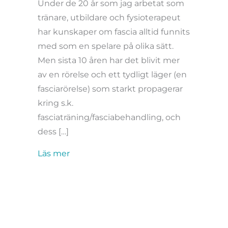
Under de 20 år som jag arbetat som
tränare, utbildare och fysioterapeut
har kunskaper om fascia alltid funnits
med som en spelare på olika sätt.
Men sista 10 åren har det blivit mer
av en rörelse och ett tydligt läger (en
fasciarörelse) som starkt propagerar
kring s.k.
fasciaträning/fasciabehandling, och
dess […]
about Fascia VS träning – HUR SKA VI
Läs mer