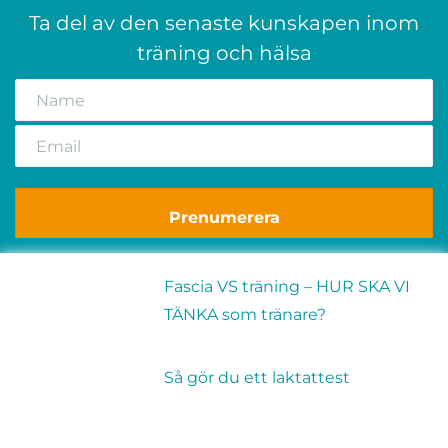
Ta del av den senaste kunskapen inom
träning och hälsa
Prenumerera
Fascia VS träning – HUR SKA VI
TÄNKA som tränare?
Så gör du ett laktattest