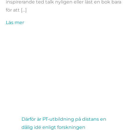
inspirerande ted talk nyligen eller läst en bok bara
för att […]
about Gör så här för att optimera ditt lärande
Läs mer
Därför är PT-utbildning på distans en
dålig idé enligt forskningen