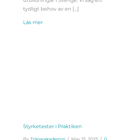
utbildningar i Sverige. Vi såg ett
tydligt behov av en […]
about Intervju med Tränarakademins 
Läs mer
Styrketester i Praktiken
By
Tränarakademin
/
May 15, 2025
/
0