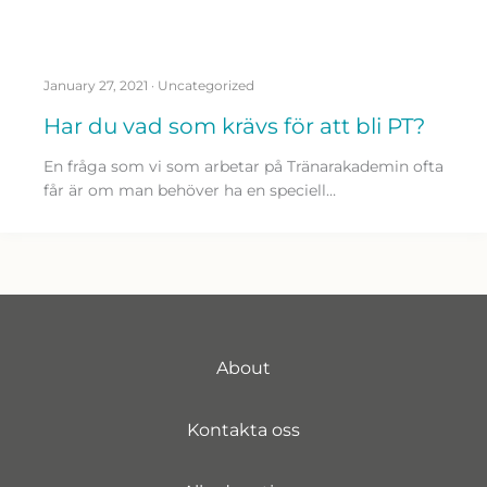
January 27, 2021
·
Uncategorized
Har du vad som krävs för att bli PT?
En fråga som vi som arbetar på Tränarakademin ofta
får är om man behöver ha en speciell…
About
Kontakta oss