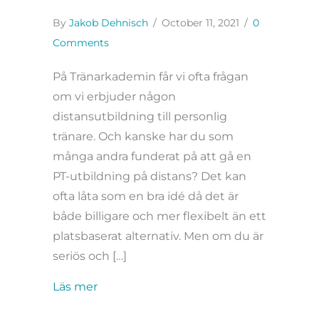
By
Jakob Dehnisch
/
October 11, 2021
/
0
Comments
På Tränarkademin får vi ofta frågan
om vi erbjuder någon
distansutbildning till personlig
tränare. Och kanske har du som
många andra funderat på att gå en
PT-utbildning på distans? Det kan
ofta låta som en bra idé då det är
både billigare och mer flexibelt än ett
platsbaserat alternativ. Men om du är
seriös och […]
about Därför är PT-utbildning på distan
Läs mer