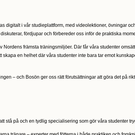
eras digitalt i vår studieplattform, med videolektioner, övningar 
 diskuterar, fördjupar och förbereder oss inför de praktiska mom
 av Nordens främsta träningsmiljöer. Där får våra studenter omsä
t skapa en helhet där våra studenter inte bara tar emot kunskap
ngen – och Bosön ger oss rätt förutsättningar att göra det på rikt
att stå på och en tydlig specialisering som gör våra studenter t
farna tränare – experter med fötterna i både praktiken och forsk