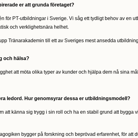
rerade er att grunda företaget?
för PT-utbildningar i Sverige. Vi såg ett tydligt behov av en u
ktisk och verklighetsnära helhet.
 upp Tränarakademin till ett av Sveriges mest ansedda utbildning
ng och hälsa?
gghet att möta olika typer av kunder och hjälpa dem nå sina mål.
a ledord. Hur genomsyrar dessa er utbildningsmodell?
att känna sig trygg i sin roll och ha en stabil grund att bygga
dagogiken bygger på forskning och beprövad erfarenhet, för att du