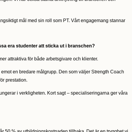
långsiktigt mål med sin roll som PT. Vårt engagemang stannar
 era studenter att sticka ut i branschen?
r attraktiva för både arbetsgivare och klienter.
 ta emot en bredare målgrupp. Den som väljer Strength Coach
ör prestation.
fungerar i verkligheten. Kort sagt – specialiseringarna ger våra
år 50 % av utbildningskostnaden tillbaka. Det är en trygghet vi