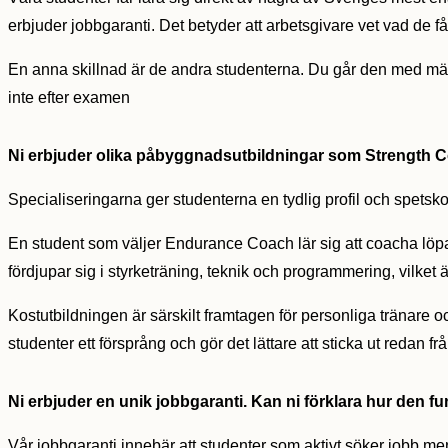
erbjuder jobbgaranti. Det betyder att arbetsgivare vet vad de får
En anna skillnad är de andra studenterna. Du går den med männ
inte efter examen
Ni erbjuder olika påbyggnadsutbildningar som Strength Co
Specialiseringarna ger studenterna en tydlig profil och spetsko
En student som väljer Endurance Coach lär sig att coacha löpa
fördjupar sig i styrketräning, teknik och programmering, vilket ä
Kostutbildningen är särskilt framtagen för personliga tränare oc
studenter ett försprång och gör det lättare att sticka ut redan frå
Ni erbjuder en unik jobbgaranti. Kan ni förklara hur den 
Vår jobbgaranti innebär att studenter som aktivt söker jobb men