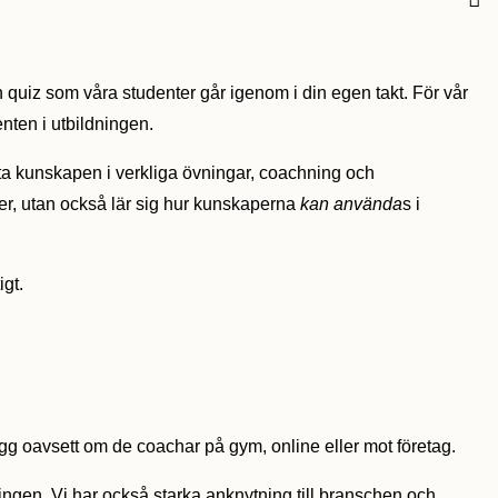
och quiz som våra studenter går igenom i din egen takt. För vår
enten i utbildningen.
tta kunskapen i verkliga övningar, coachning och
er, utan också lär sig hur kunskaperna
kan använda
s i
igt.
rygg oavsett om de coachar på gym, online eller mot företag.
ningen. Vi har också starka anknytning till branschen och