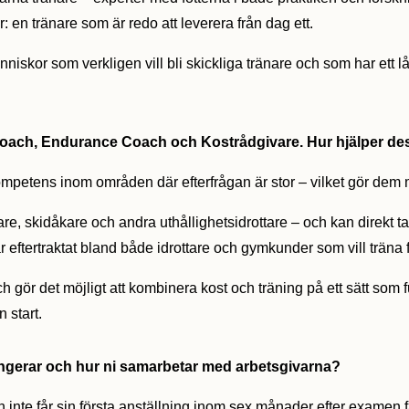
: en tränare som är redo att leverera från dag ett.
iskor som verkligen vill bli skickliga tränare och som har ett 
ach, Endurance Coach och Kostrådgivare. Hur hjälper dessa
mpetens inom områden där efterfrågan är stor – vilket gör dem me
re, skidåkare och andra uthållighetsidrottare – och kan direkt
r eftertraktat bland både idrottare och gymkunder som vill träna f
h gör det möjligt att kombinera kost och träning på ett sätt som 
n start.
fungerar och hur ni samarbetar med arbetsgivarna?
 inte får sin första anställning inom sex månader efter examen f