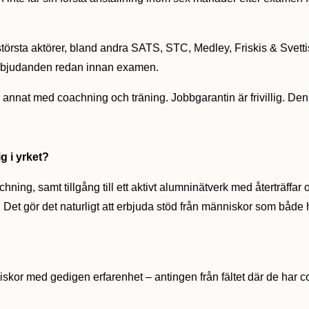
örsta aktörer, bland andra SATS, STC, Medley, Friskis & Svettis
erbjudanden redan innan examen.
 annat med coachning och träning. Jobbgarantin är frivillig. Den 
ig i yrket?
ng, samt tillgång till ett aktivt alumninätverk med återträffar 
re. Det gör det naturligt att erbjuda stöd från människor som 
niskor med gedigen erfarenhet – antingen från fältet där de har 