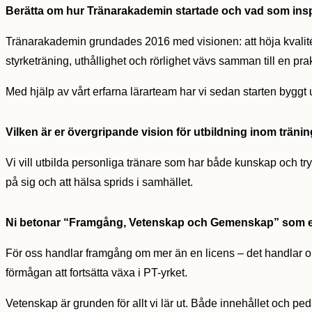
Berätta om hur Tränarakademin startade och vad som inspi
Tränarakademin grundades 2016 med visionen: att höja kvalitén 
styrketräning, uthållighet och rörlighet vävs samman till en pra
Med hjälp av vårt erfarna lärarteam har vi sedan starten byggt
Vilken är er övergripande vision för utbildning inom träni
Vi vill utbilda personliga tränare som har både kunskap och try
på sig och att hälsa sprids i samhället.
Ni betonar “Framgång, Vetenskap och Gemenskap” som er
För oss handlar framgång om mer än en licens – det handlar om 
förmågan att fortsätta växa i PT-yrket.
Vetenskap är grunden för allt vi lär ut. Både innehållet och pe