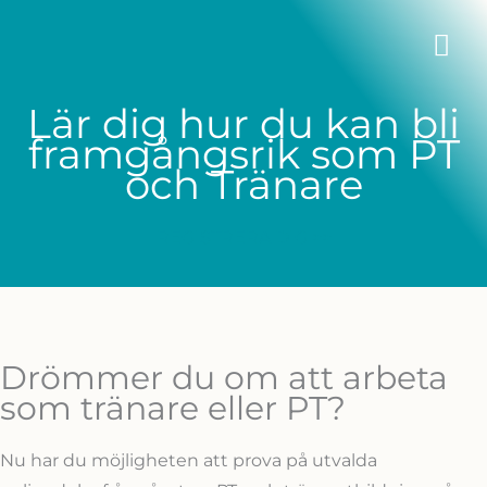
Skip
MA
to
content
ME
Lär dig hur du kan bli
framgångsrik som PT
och Tränare
REGISTRERA DIG >>
Drömmer du om att arbeta
som tränare eller PT?
Nu har du möjligheten att prova på utvalda