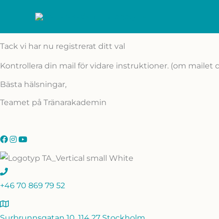
Skip
to
content
Tack vi har nu registrerat ditt val
Kontrollera din mail för vidare instruktioner. (om mailet 
Bästa hälsningar,
Teamet på Tränarakademin
+46 70 869 79 52
Surbrunnsgatan 10, 114 27 Stockholm