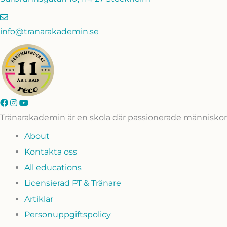
info@tranarakademin.se
Tränarakademin är en skola där passionerade människor g
About
Kontakta oss
All educations
Licensierad PT & Tränare
Artiklar
Personuppgiftspolicy