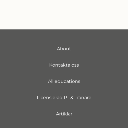
är
PT-
utbildning
på
distans
en
About
dålig
idé
Kontakta oss
enligt
forskningen
All educations
Licensierad PT & Tränare
Artiklar