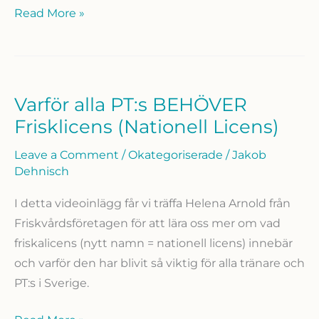
Intervju
Read More »
med
Tränarakademins
Grundare
Varför alla PT:s BEHÖVER
Frisklicens (Nationell Licens)
Leave a Comment
/
Okategoriserade
/
Jakob
Dehnisch
I detta videoinlägg får vi träffa Helena Arnold från
Friskvårdsföretagen för att lära oss mer om vad
friskalicens (nytt namn = nationell licens) innebär
och varför den har blivit så viktig för alla tränare och
PT:s i Sverige.