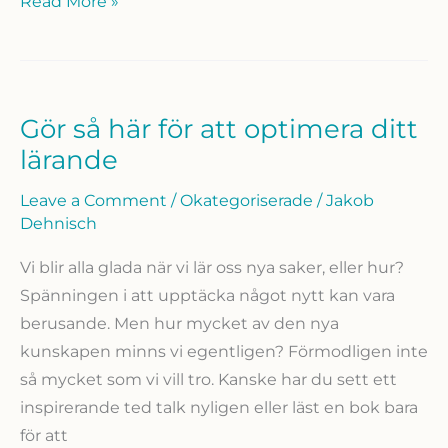
Varför
Read More »
alla
PT:s
BEHÖVER
Frisklicens
Gör så här för att optimera ditt
(Nationell
lärande
Licens)
Leave a Comment
/
Okategoriserade
/
Jakob
Dehnisch
Vi blir alla glada när vi lär oss nya saker, eller hur?
Spänningen i att upptäcka något nytt kan vara
berusande. Men hur mycket av den nya
kunskapen minns vi egentligen? Förmodligen inte
så mycket som vi vill tro. Kanske har du sett ett
inspirerande ted talk nyligen eller läst en bok bara
för att