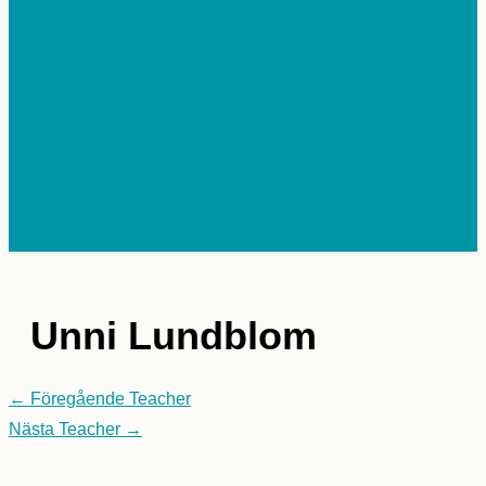
HUVUDMENY
Unni Lundblom
←
Föregående Teacher
Nästa Teacher
→