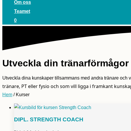
Om oss
Teamet
0
Utveckla din tränarförmågor
Utveckla dina kunskaper tillsammans med andra tränare och 
tränare, PT eller fysio och som vill ligga i framkant kun
Hem
/ Kurser
DIPL. STRENGTH COACH