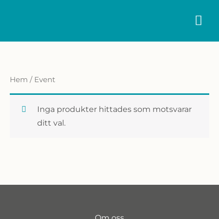
Hoppa
HU
till
innehåll
Hem
/ Event
Inga produkter hittades som motsvarar
ditt val.
Om oss