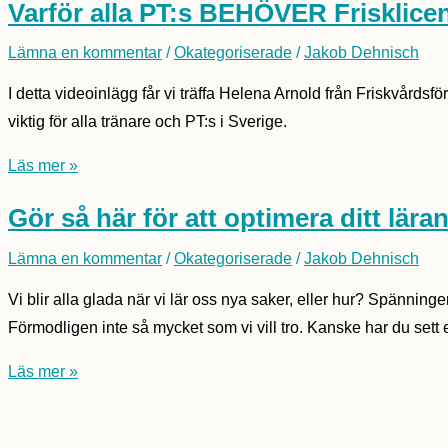
Varför alla PT:s BEHÖVER Frisklicen
Tränarakademins
Grundare
Lämna en kommentar
/
Okategoriserade
/
Jakob Dehnisch
I detta videoinlägg får vi träffa Helena Arnold från Friskvårdsfö
viktig för alla tränare och PT:s i Sverige.
Varför
Läs mer »
alla
Gör så här för att optimera ditt lära
PT:s
BEHÖVER
Lämna en kommentar
/
Okategoriserade
/
Jakob Dehnisch
Frisklicens
Vi blir alla glada när vi lär oss nya saker, eller hur? Spänni
(Nationell
Förmodligen inte så mycket som vi vill tro. Kanske har du sett et
Licens)
Gör
Läs mer »
så
här