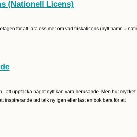
s (Nationell Licens)
retagen för att lära oss mer om vad friskalicens (nytt namn = nati
nde
ngen i att upptäcka något nytt kan vara berusande. Men hur myck
t inspirerande ted talk nyligen eller läst en bok bara för att