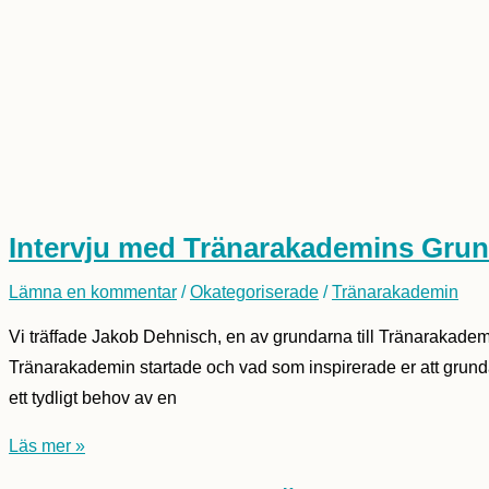
Intervju med Tränarakademins Gru
Lämna en kommentar
/
Okategoriserade
/
Tränarakademin
Vi träffade Jakob Dehnisch, en av grundarna till Tränarakademi
Tränarakademin startade och vad som inspirerade er att grunda
ett tydligt behov av en
Intervju
Läs mer »
med