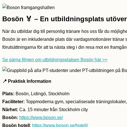
Bosön 🏅 – En utbildningsplats utöver
När du utbildar dig till personlig tränare hos oss får du möjlig
Bosön är en inkluderande plats där vardagsmotionärer tränar sid
förutsättningarna för att ta nästa steg i din resa mot en framgån
Se gärna filmen om utbildningsplatsen Bosön här >>
📍
Praktisk Information
Plats:
Bosön, Lidingö, Stockholm
Faciliteter:
Toppmoderna gym, specialiserade träningslokaler, 
Närhet:
Ca. 15 minuter från Stockholm city
Bosön:
https://www.boson.se/
Bosön hotell
:
https://www.boson.se/hotell/