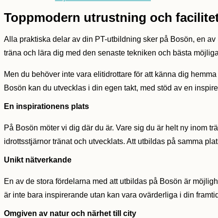
Toppmodern utrustning och facilite
Alla praktiska delar av din PT-utbildning sker på Bosön, en av S
träna och lära dig med den senaste tekniken och bästa möjliga 
Men du behöver inte vara elitidrottare för att känna dig hemma 
Bosön kan du utvecklas i din egen takt, med stöd av en inspir
En inspirationens plats
På Bosön möter vi dig där du är. Vare sig du är helt ny inom trä
idrottsstjärnor tränat och utvecklats. Att utbildas på samma pla
Unikt nätverkande
En av de stora fördelarna med att utbildas på Bosön är möjligh
är inte bara inspirerande utan kan vara ovärderliga i din framtid
Omgiven av natur och närhet till city