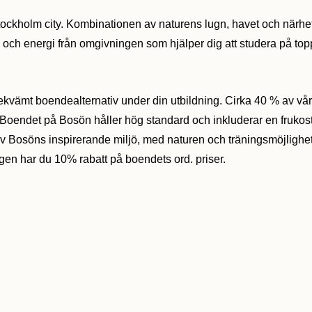
ockholm city. Kombinationen av naturens lugn, havet och närheten 
g och energi från omgivningen som hjälper dig att studera på top
vämt boendealternativ under din utbildning. Cirka 40 % av våra s
. Boendet på Bosön håller hög standard och inkluderar en frukostb
 av Bosöns inspirerande miljö, med naturen och träningsmöjlighete
ingen har du 10% rabatt på boendets ord. priser.