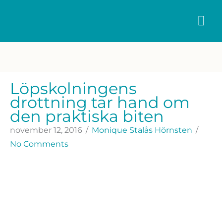
Hoppa
HU
till
innehåll
Löpskolningens
drottning tar hand om
den praktiska biten
november 12, 2016
/
Monique Stalås Hörnsten
/
No Comments