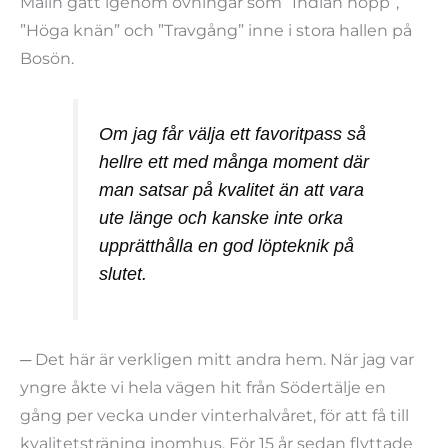
Malin gått igenom övningar som ”Indian hopp”,
”Höga knän” och ”Travgång” inne i stora hallen på
Bosön.
Om jag får välja ett favoritpass så
hellre ett med många moment där
man satsar på kvalitet än att vara
ute länge och kanske inte orka
upprätthålla en god löpteknik på
slutet.
─ Det här är verkligen mitt andra hem. När jag var
yngre åkte vi hela vägen hit från Södertälje en
gång per vecka under vinterhalvåret, för att få till
kvalitetsträning inomhus. För 15 år sedan flyttade