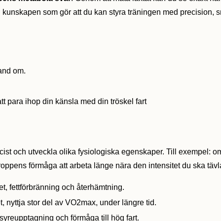
en kunskapen som gör att du kan styra träningen med precision, sn
hand om.
 att para ihop din känsla med din tröskel fart
cist och utveckla olika fysiologiska egenskaper. Till exempel: om 
 kroppens förmåga att arbeta länge nära den intensitet du ska tävl
het, fettförbränning och återhämtning.
t, nyttja stor del av VO2max, under längre tid.
a syreupptagning och förmåga till hög fart.