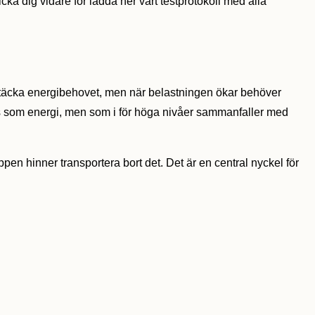
licka dig vidare för ladda ner vårt testprotokoll med alla
r att täcka energibehovet, men när belastningen ökar behöver
s som energi, men som i för höga nivåer sammanfaller med
en hinner transportera bort det. Det är en central nyckel för