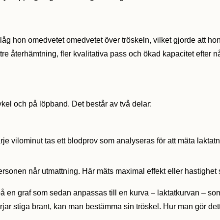
re låg hon omedvetet omedvetet över tröskeln, vilket gjorde att ho
ttre återhämtning, fler kvalitativa pass och ökad kapacitet efter 
el och på löpband. Det består av två delar:
je vilominut tas ett blodprov som analyseras för att mäta laktatn
tpersonen når utmattning. Här mäts maximal effekt eller hastighet
 på en graf som sedan anpassas till en kurva – laktatkurvan – so
börjar stiga brant, kan man bestämma sin tröskel. Hur man gör de