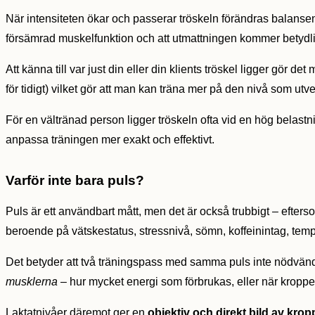
När intensiteten ökar och passerar tröskeln förändras balansen
försämrad muskelfunktion och att utmattningen kommer betydl
Att känna till var just din eller din klients tröskel ligger gör d
för tidigt) vilket gör att man kan träna mer på den nivå som utv
För en vältränad person ligger tröskeln ofta vid en hög belast
anpassa träningen mer exakt och effektivt.
Varför inte bara puls?
Puls är ett användbart mått, men det är också trubbigt – efter
beroende på vätskestatus, stressnivå, sömn, koffeinintag, temp
Det betyder att två träningspass med samma puls inte nödvänd
musklerna
– hur mycket energi som förbrukas, eller när kroppe
Laktatnivåer däremot ger en
objektiv och direkt bild av kro