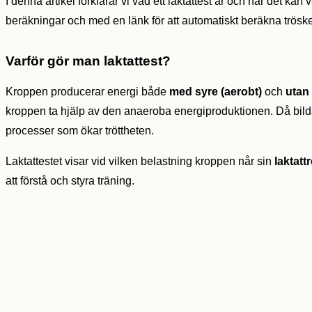
I denna artikel förklarar vi vad ett laktattest är och när det kan
beräkningar och med en länk för att automatiskt beräkna tröske
Varför gör man laktattest?
Kroppen producerar energi både
med syre (aerobt)
och
utan
kroppen ta hjälp av den anaeroba energiproduktionen. Då bild
processer som ökar tröttheten.
Laktattestet visar vid vilken belastning kroppen når sin
laktatt
att förstå och styra träning.