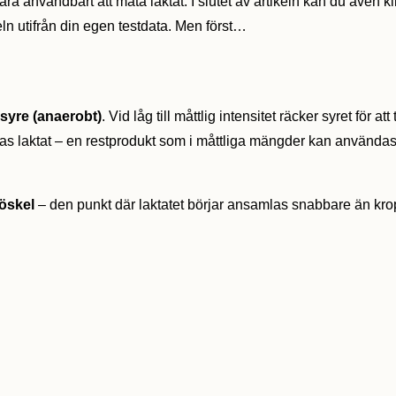
 vara användbart att mäta laktat. I slutet av artikeln kan du även k
ln utifrån din egen testdata. Men först…
 syre (anaerobt)
. Vid låg till måttlig intensitet räcker syret fö
as laktat – en restprodukt som i måttliga mängder kan använda
röskel
– den punkt där laktatet börjar ansamlas snabbare än kropp