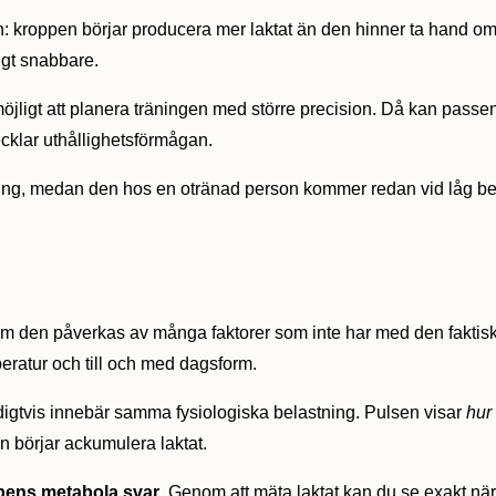
: kroppen börjar producera mer laktat än den hinner ta hand om. 
igt snabbare.
et möjligt att planera träningen med större precision. Då kan passen
ecklar uthållighetsförmågan.
ning, medan den hos en otränad person kommer redan vid låg bela
som den påverkas av många faktorer som inte har med den faktiska
eratur och till och med dagsform.
igtvis innebär samma fysiologiska belastning. Pulsen visar
hur 
n börjar ackumulera laktat.
ppens metabola svar
. Genom att mäta laktat kan du se exakt när