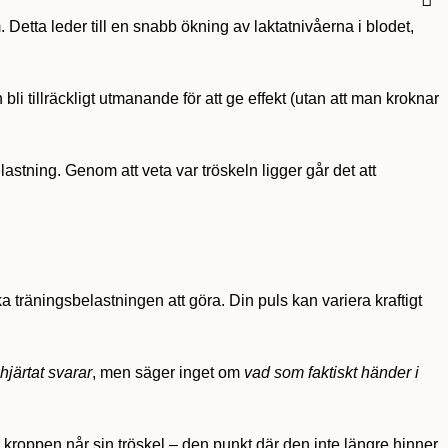
Detta leder till en snabb ökning av laktatnivåerna i blodet,
 bli tillräckligt utmanande för att ge effekt (utan att man kroknar
stning. Genom att veta var tröskeln ligger går det att
 träningsbelastningen att göra. Din puls kan variera kraftigt
hjärtat svarar
, men säger inget om
vad som faktiskt händer i
 kroppen når sin tröskel – den punkt där den inte längre hinner