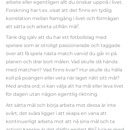
arbete eller egentligen allt du önskar uppnå i livet.
Forskning har t.ex. visat att det finns en tydlig
korrelation mellan framgång i livet och förmågan
1
att sätta och arbeta utifrån mål
.
Tänk dig själv att du har ett fotbollslag med
spelare som är otroligt passionerade och taggade
över att få spela nästa match varvid du går in på
planen och drar bort målen. Vad skulle då hända
med matchen? Vad finns kvar? Hur skulle du hålla
koll på poängen eller veta när laget nått sitt mål?
Med andra ord; vi kan välja att ha mål eller leva livet
för dagen utan någon egentlig riktning.
Att sätta mål och börja arbeta mot dessa är inte
svårt, det svåra ligger i att skapa en vana att
kontinuerligt arbeta mot att nå sina mål och ta
2
action! Kanske är det därför endast 8%
lyckas med