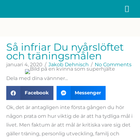
Hoppa
HU
till
innehåll
Så infriar Du nyårslöftet
och träningsmålen
januari 4, 2020
/
Jakob Dehnisch
/
No Comments
Dela med dina vännner...
Facebook
Messenger
Ok, det är antagligen inte första gången du hör
någon prata om hur viktig de är att ha tydliga mål i
livet. Men faktum är att mål är kritiska vare sig det
gäller träning, personlig utveckling, familj och