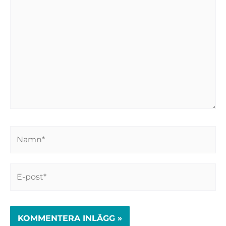
här..
Namn*
E-
post*
Webbplats